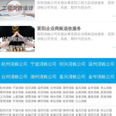
富阳清账公司长期从事富阳工程欠款追收服务，富阳
清账公司专业、高效，期待与您合作。
...
富阳企业商账追收服务
富阳清账公司长期从事富阳企业商账追收服务，富阳
清账公司专业、高效，期待与您合作。
...
杭州清账公司
宁波清账公司
绍兴清账公司
温州清账公司
台州清账公司
湖州清账公司
嘉兴清账公司
金华清账公司
杭州清账
宁波清账
绍兴清账
温州清账
台州清账
湖州清账
嘉兴清账
金华清账
舟山清账
衢州清账
丽水清账
余姚清账
乐清清账
临海清账
温岭清账
永康清账
瑞安清账
慈溪清账
义乌清账
上虞清账
诸暨清账
海宁清账
桐乡清账
兰溪清账
龙泉清账
建德清账
富德清账
富阳清账
平湖清账
东阳清账
嵊州清账
奉化清账
临安清账
江山清账
杭州讨债
宁波讨债
绍兴讨债
温州讨债
台州讨债
湖州讨债
嘉兴讨债
金华讨债
舟山讨债
衢州讨债
丽水讨债
余姚讨债
乐清讨债
临海讨债
温岭讨债
永康讨债
瑞安讨债
慈溪讨债