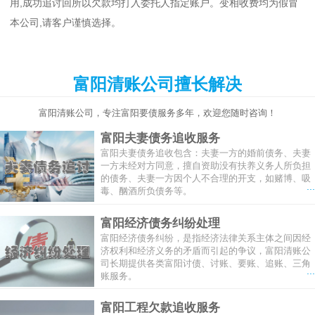
用,成功追讨回所以欠款均打入委托人指定账户。变相收费均为假冒
本公司,请客户谨慎选择。
富阳清账公司擅长解决
富阳清账公司，专注富阳要债服务多年，欢迎您随时咨询！
富阳夫妻债务追收服务
富阳夫妻债务追收包含：夫妻一方的婚前债务、夫妻
一方未经对方同意，擅自资助没有扶养义务人所负担
的债务、夫妻一方因个人不合理的开支，如赌博、吸
...
毒、酗酒所负债务等。
富阳经济债务纠纷处理
富阳经济债务纠纷，是指经济法律关系主体之间因经
济权利和经济义务的矛盾而引起的争议，富阳清账公
司长期提供各类富阳讨债、讨账、要账、追账、三角
...
账服务。
富阳工程欠款追收服务